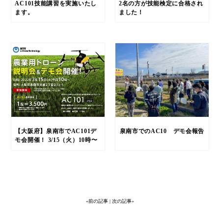
AC101技能講習を実施いたし
2名の方が技能検定に合格され
ます。
ました！
【大阪府】泉南市でAC101デ
泉南市でのAC10 デモ会報告
モ会開催！ 3/15（火）10時〜
〈参加無料〉
«前の記事
| 次の記事»