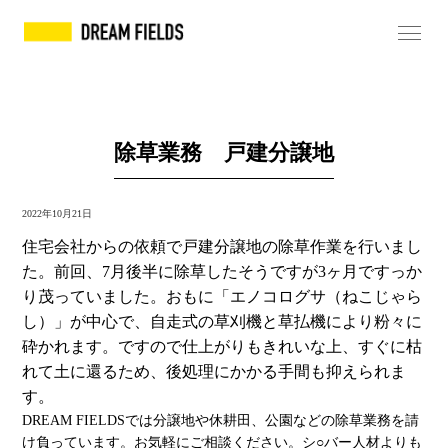
除草業務 戸建分譲地
2022年10月21日
住宅会社からの依頼で戸建分譲地の除草作業を行いまし
た。前回、7月後半に除草したそうですが3ヶ月ですっか
り茂っていました。おもに「エノコログサ（ねこじゃら
し）」が中心で、自走式の草刈機と草払機により粉々に
砕かれます。ですので仕上がりもきれいな上、すぐに枯
れて土に還るため、後処理にかかる手間も抑えられま
す。
DREAM FIELDSでは分譲地や休耕田、公園などの除草業務を請
け負っています。お気軽にご相談ください。シ○バー人材よりも