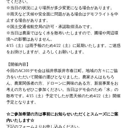
てください。
※当日の状況により場所が多少変更になる場合があります。
※雨天など天候や安全面に問題がある場合はデモフライトを中
止する場合があります。
※国土交通省航空局の許可・承認取得済みです。
※当日は農薬ではなく水を散布いたしますので、圃場や周辺環
境への影響はありません。
4/15（土）は雨予報のため4/22（土）に延期いたします。ご迷惑
をお掛けしますが、よろしくお願いします。
【開催内容】
今回のAC101デモ会は福井県坂井市春江町。地域の方々にご協
力をいただいて開催の運びとなりました。農家さんはもちろ
ん、農業関係者の方、ドローンに興味のある方、新規事業をお
考えの方もぜひご参加ください。当日はデモ会のため「水」の
散布です。4/15（土）予定でしたが悪天候のため4/22（土）開催
予定となります。
☆ご参加希望の方は事前にお知らせいただくとスムーズにご案
内いたします☆
下記のフォームよりお申し込みください。