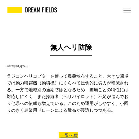
無人ヘリ防除
2022年01月24日
ラジコンヘリコプターを使って農薬散布すること。大きな圃場
では動力噴霧機（動噴機）にくらべて圧倒的に労力が軽減され
る。一方で地域別の適期防除となるため、圃場ごとの特性には
対応しにくく、また操縦者（ヘリパイロット）不足が進んでお
り他県への依頼も増えている。このため運用がしやすく、小回
りのきく農業用ドローンによる散布が浸透しつつある。
一覧へ戻