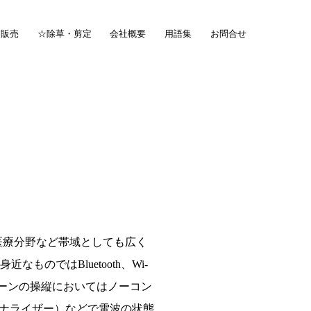
・販売
☆除草・剪定
会社概要
用語集
お問合せ
、医療分野など帯域としても広く
のではBluetooth、Wi-
ーンの操縦においてはノーコン
ナライザー）などで電波の状態